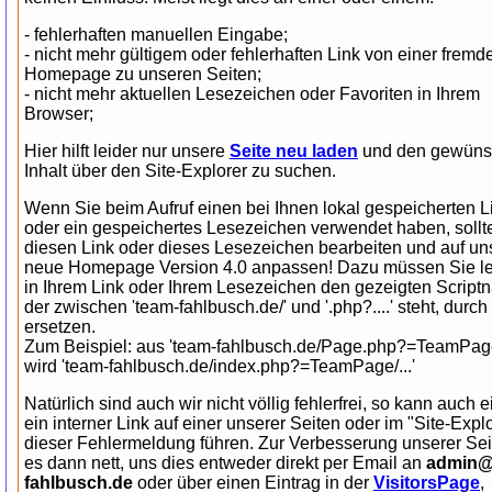
- fehlerhaften manuellen Eingabe;
- nicht mehr gültigem oder fehlerhaften Link von einer fremd
Homepage zu unseren Seiten;
- nicht mehr aktuellen Lesezeichen oder Favoriten in Ihrem
Browser;
Hier hilft leider nur unsere
Seite neu laden
und den gewüns
Inhalt über den Site-Explorer zu suchen.
Wenn Sie beim Aufruf einen bei Ihnen lokal gespeicherten L
oder ein gespeichertes Lesezeichen verwendet haben, sollt
diesen Link oder dieses Lesezeichen bearbeiten und auf un
neue Homepage Version 4.0 anpassen! Dazu müssen Sie le
in Ihrem Link oder Ihrem Lesezeichen den gezeigten Script
der zwischen 'team-fahlbusch.de/' und '.php?....' steht, durch 
ersetzen.
Zum Beispiel: aus 'team-fahlbusch.de/Page.php?=TeamPage/
wird 'team-fahlbusch.de/index.php?=TeamPage/...'
Natürlich sind auch wir nicht völlig fehlerfrei, so kann auch 
ein interner Link auf einer unserer Seiten oder im "Site-Expl
dieser Fehlermeldung führen. Zur Verbesserung unserer Sei
es dann nett, uns dies entweder direkt per Email an
admin@
fahlbusch.de
oder über einen Eintrag in der
VisitorsPage
,