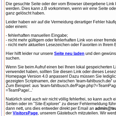
Die gesuchte Seite oder der vom Browser übergebene Link ko
werden. Dies kann z.B vorkommen, wenn wir eine Seite ode
ganz gelöscht haben.
Leider haben wir auf die Vermeidung derartiger Fehler häufig
oder einem:
- fehlerhaften manuellen Eingabe;
- nicht mehr gültigem oder fehlerhaften Link von einer fre
- nicht mehr aktuellen Lesezeichen oder Favoriten in Ihrem 
Hier hilft leider nur unsere
Seite neu laden
und den gewünsch
suchen.
Wenn Sie beim Aufruf einen bei Ihnen lokal gespeicherten 
verwendet haben, sollten Sie diesen Link oder dieses Lese
Homepage Version 4.0 anpassen! Dazu müssen Sie lediglich
gezeigten Scriptnamen, der zwischen 'team-fahlbusch.de/' und 
Zum Beispiel: aus 'team-fahlbusch.de/Page.php?=TeamPage/.
=TeamPage/...'
Natürlich sind auch wir nicht völlig fehlerfrei, so kann auch 
Seiten oder im "Site-Explorer" zu dieser Fehlermeldung füh
dann nett, uns dies entweder direkt per Email an
admin@tea
der
VisitorsPage
, unserem Gästebuch mitzuteilen. Wir wer