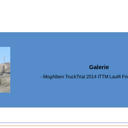
Galerie
- MogAlben TruckTrial 2014 ITTM Lauf4 Fri