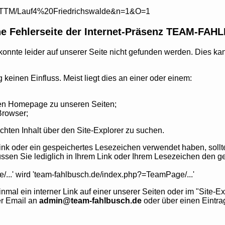
20ITTM/Lauf4%20Friedrichswalde&n=1&O=1
e Fehlerseite der Internet-Präsenz TEAM-FA
onnte leider auf unserer Seite nicht gefunden werden. Dies ka
 keinen Einfluss. Meist liegt dies an einer oder einem:
mden Homepage zu unseren Seiten;
Browser;
ten Inhalt über den Site-Explorer zu suchen.
Link oder ein gespeichertes Lesezeichen verwendet haben, soll
n Sie lediglich in Ihrem Link oder Ihrem Lesezeichen den ge
..' wird 'team-fahlbusch.de/index.php?=TeamPage/...'
h einmal ein interner Link auf einer unserer Seiten oder im "Site
er Email an
admin@team-fahlbusch.de
oder über einen Eintra