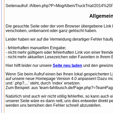
Seitenaufruf: /Alben.php?P=MogAlben/TruckTrial/2014%
Allgemein
Die gesuchte Seite oder der vom Browser übergebene Link k
verschoben, umbenannt oder ganz gelöscht haben.
Leider haben wir auf die Vermeidung derartiger Fehler häufig
- fehlerhaften manuellen Eingabe;
- nicht mehr gültigem oder fehlerhaften Link von einer fre
- nicht mehr aktuellen Lesezeichen oder Favoriten in Ihrem 
Hier hilft leider nur unsere
Seite neu laden
und den gewünsch
Wenn Sie beim Aufruf einen bei Ihnen lokal gespeicherten 
auf unsere neue Homepage Version 4.0 anpassen! Dazu müsse
und '.php?....' steht, durch 'index' ersetzen.
Zum Beispiel: aus 'team-fahlbusch.de/Page.php?=TeamPage/.
Natürlich sind auch wir nicht völlig fehlerfrei, so kann auc
unserer Seite wäre es dann nett, uns dies entweder direkt p
werden uns bemühen den Fehler schnell abzustellen.