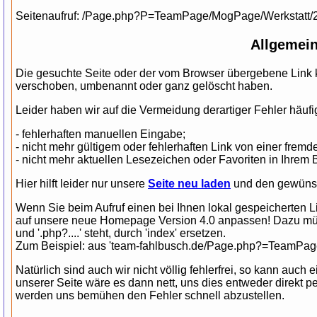
Seitenaufruf: /Page.php?P=TeamPage/MogPage/Werkstatt/
Allgemein
Die gesuchte Seite oder der vom Browser übergebene Link k
verschoben, umbenannt oder ganz gelöscht haben.
Leider haben wir auf die Vermeidung derartiger Fehler häufig
- fehlerhaften manuellen Eingabe;
- nicht mehr gültigem oder fehlerhaften Link von einer fre
- nicht mehr aktuellen Lesezeichen oder Favoriten in Ihrem 
Hier hilft leider nur unsere
Seite neu laden
und den gewünsch
Wenn Sie beim Aufruf einen bei Ihnen lokal gespeicherten 
auf unsere neue Homepage Version 4.0 anpassen! Dazu müsse
und '.php?....' steht, durch 'index' ersetzen.
Zum Beispiel: aus 'team-fahlbusch.de/Page.php?=TeamPage/.
Natürlich sind auch wir nicht völlig fehlerfrei, so kann auc
unserer Seite wäre es dann nett, uns dies entweder direkt p
werden uns bemühen den Fehler schnell abzustellen.