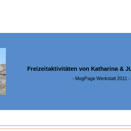
Freizeitaktivitäten von Katharina & 
- MogPage Werkstatt 2011 -